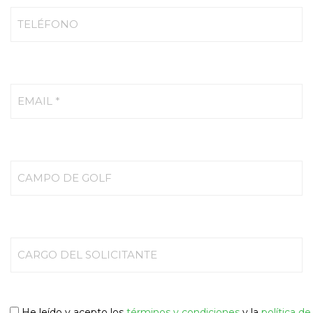
TELÉFONO
EMAIL *
CAMPO DE GOLF
CARGO DEL SOLICITANTE
He leído y acepto los
términos y condiciones
y la
política de