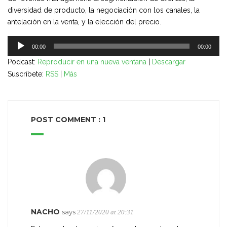
diversidad de producto, la negociación con los canales, la
antelación en la venta, y la elección del precio.
Reproductor
00:00
00:00
de
Podcast:
Reproducir en una nueva ventana
|
Descargar
audio
Suscríbete:
RSS
|
Más
POST COMMENT
: 1
NACHO
says
27/11/2020 at 20:31