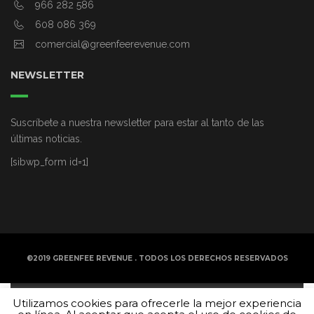
966 282 586
608 086 369
comercial@greenfeerevenue.com
NEWSLETTER
Suscríbete a nuestra newsletter para estar al tanto de las
últimas noticias.
[sibwp_form id=1]
©2019 GREENFEE REVENUE . TODOS LOS DERECHOS RESERVADOS
Reproductor
00:00
00:00
Utilizamos cookies para ofrecerle la mejor experiencia
de