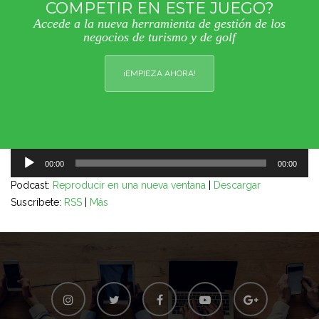
COMPETIR EN ESTE JUEGO?
Accede a la nueva herramienta de gestión de los
negocios de turismo y de golf
¡EMPIEZA AHORA!
Reproductor
00:00
00:00
de
Podcast:
Reproducir en una nueva ventana
|
Descargar
audio
Suscríbete:
RSS
|
Más