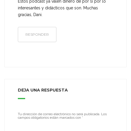
Estos podcast ya valen dinero de por si por lo
interesantes y didácticos que son. Muchas
gracias, Dani.
RESPONDER
DEJA UNA RESPUESTA
Tu dirección de correo electrónico no será publicada.
Los
campos obligatorios están marcados con
*