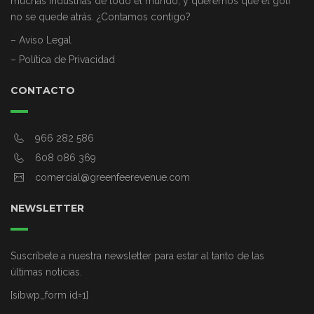
muchas industrias de todo el mundo, y queremos que el golf
no se quede atrás. ¿Contamos contigo?
– Aviso Legal
– Política de Privacidad
CONTACTO
966 282 586
608 086 369
comercial@greenfeerevenue.com
NEWSLETTER
Suscríbete a nuestra newsletter para estar al tanto de las
últimas noticias.
[sibwp_form id=1]