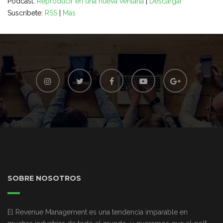
Podcast:
Reproducir en una nueva ventana
|
Descargar
audio
Suscríbete:
RSS
|
Más
SOBRE NOSOTROS
El Revenue Management es una tendencia imparable en