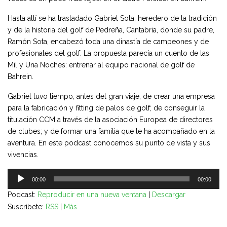
Hasta allí se ha trasladado Gabriel Sota, heredero de la tradición
y de la historia del golf de Pedreña, Cantabria, donde su padre,
Ramón Sota, encabezó toda una dinastía de campeones y de
profesionales del golf. La propuesta parecía un cuento de las
Mil y Una Noches: entrenar al equipo nacional de golf de
Bahrein.
Gabriel tuvo tiempo, antes del gran viaje, de crear una empresa
para la fabricación y fitting de palos de golf; de conseguir la
titulación CCM a través de la asociación Europea de directores
de clubes; y de formar una familia que le ha acompañado en la
aventura. En este podcast conocemos su punto de vista y sus
vivencias.
Reproductor
00:00
00:00
de
Podcast:
Reproducir en una nueva ventana
|
Descargar
audio
Suscríbete:
RSS
|
Más