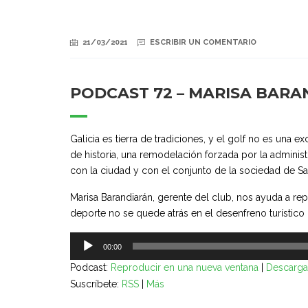
21/03/2021
ESCRIBIR UN COMENTARIO
PODCAST 72 – MARISA BARA
Galicia es tierra de tradiciones, y el golf no es una
de historia, una remodelación forzada por la administ
con la ciudad y con el conjunto de la sociedad de S
Marisa Barandiarán, gerente del club, nos ayuda a re
deporte no se quede atrás en el desenfreno turístic
Reproductor
00:00
de
Podcast:
Reproducir en una nueva ventana
|
Descarga
audio
Suscríbete:
RSS
|
Más