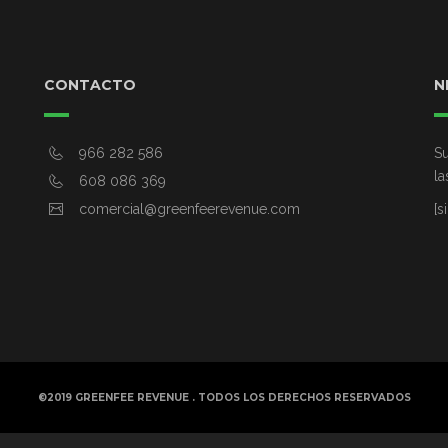
CONTACTO
N
966 282 586
Su
la
608 086 369
comercial@greenfeerevenue.com
[s
©2019 GREENFEE REVENUE . TODOS LOS DERECHOS RESERVADOS