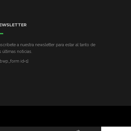
EWSLETTER
scríbete a nuestra newsletter para estar al tanto de
s últimas noticias.
ibwp_form id=1]
Utiliza