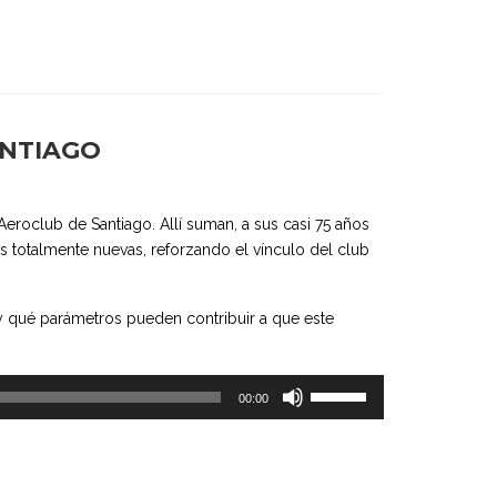
ANTIAGO
Aeroclub de Santiago. Allí suman, a sus casi 75 años
as totalmente nuevas, reforzando el vínculo del club
 y qué parámetros pueden contribuir a que este
Utiliza
00:00
las
teclas
de
flecha